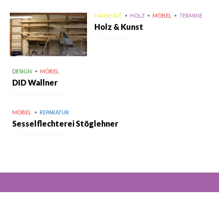
HAUSHALT
HOLZ
MÖBEL
TERMINE
Holz & Kunst
22. April 2025
DESIGN
MÖBEL
DID Wallner
23. September 2023
MÖBEL
REPARATUR
Sesselflechterei Stöglehner
23. September 2023